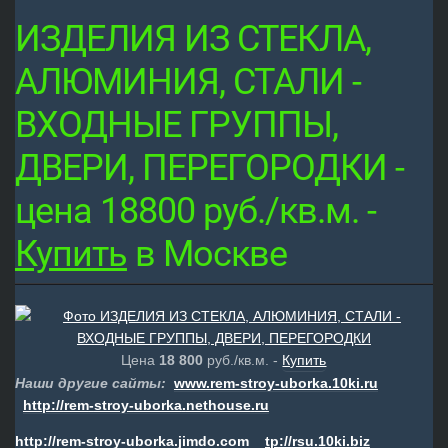
ИЗДЕЛИЯ ИЗ СТЕКЛА,
АЛЮМИНИЯ, СТАЛИ -
ВХОДНЫЕ ГРУППЫ,
ДВЕРИ, ПЕРЕГОРОДКИ -
цена 18800 руб./кв.м. -
Купить
в Москве
Цена
18 800
руб./кв.м. -
Купить
Наши другие сайты:
www
.
rem
-
stroy
-
uborka
.10
ki
.
ru
http
://
rem
-
stroy
-
uborka
.
nethouse
.
ru
http
://
rem
-
stroy
-
uborka
.
jimdo
.
com
tp
://
rsu
.10
ki
.
biz